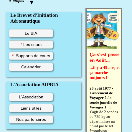
À propos
Le Brevet d'Initiation
Aéronautique
Le BIA
*
Les cours
Ça s'est passé
*
Supports de cours
en Août...
Calendrier
...il y a 49 ans, et
ça marche
toujours !
L'Association AIPBIA
20 août 1977 -
Lancement de
L'Association
Voyager 2, la
sonde jumelle de
Voyager 1
. Il
Liens utiles
s’agit de 2 sondes
de 729 kg au
Nos partenaires
départ, mises au
point par le Jet
Propulsion